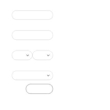
Codice
Data inizio
Crediti
Commissione
RESET