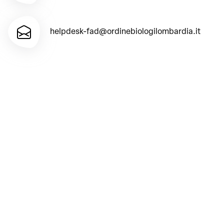
helpdesk-fad@ordinebiologilombardia.it
CONTATTI
V.le Milanofiori Strada1 - Palazzina F1
20057 Assago (MI)
PRIVACY