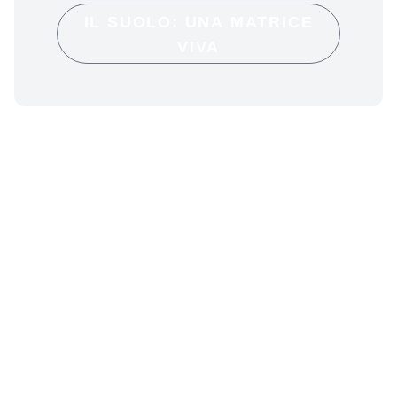
IL SUOLO: UNA MATRICE
VIVA
CONTATTI
V.le Milanofiori Strada1 - Palazzina F1
20057 Assago (MI)
PRIVACY
Privacy policy
INFO
Segreteria organizzativa e provider